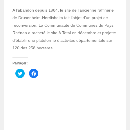
A l’abandon depuis 1984, le site de l’ancienne raffinerie
de Drusenheim-Herrlisheim fait l’objet d’un projet de
reconversion. La Communauté de Communes du Pays
Rhénan a racheté le site à Total en décembre et projette
d’établir une plateforme d’activités départementale sur
120 des 258 hectares.
Partager :
Cliquez
Cliquez
pour
pour
partager
partager
sur
sur
Twitter(ouvre
Facebook(ouvre
dans
dans
une
une
nouvelle
nouvelle
fenêtre)
fenêtre)