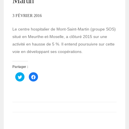
Martin
3 FÉVRIER 2016
Le centre hospitalier de Mont-Saint-Martin (groupe SOS)
situé en Meurthe-et-Moselle, a clôturé 2015 sur une
activité en hausse de 5 %. Il entend poursuivre sur cette
voie en développant ses coopérations.
Partager :
Cliquez
Cliquez
pour
pour
partager
partager
sur
sur
Twitter(ouvre
Facebook(ouvre
dans
dans
une
une
nouvelle
nouvelle
fenêtre)
fenêtre)