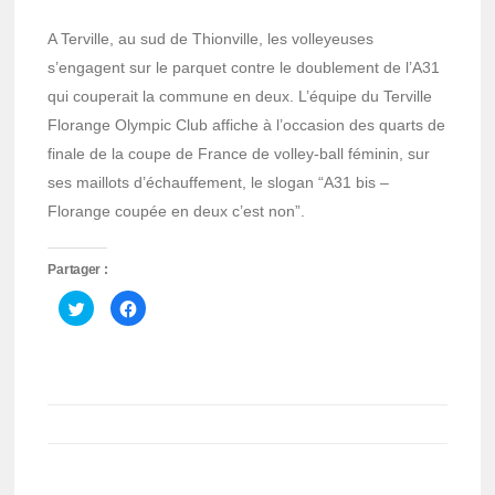
A Terville, au sud de Thionville, les volleyeuses
s’engagent sur le parquet contre le doublement de l’A31
qui couperait la commune en deux. L’équipe du Terville
Florange Olympic Club affiche à l’occasion des quarts de
finale de la coupe de France de volley-ball féminin, sur
ses maillots d’échauffement, le slogan “A31 bis –
Florange coupée en deux c’est non”.
Partager :
Cliquez
Cliquez
pour
pour
partager
partager
sur
sur
Twitter(ouvre
Facebook(ouvre
dans
dans
une
une
nouvelle
nouvelle
fenêtre)
fenêtre)