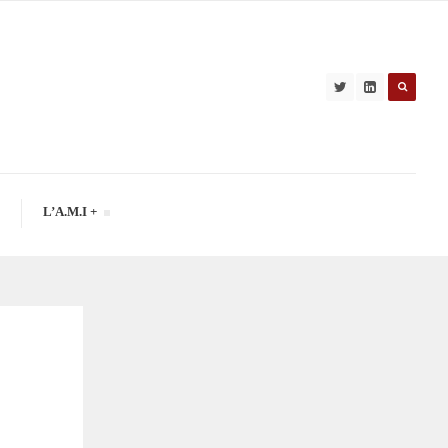
L’A.M.I +