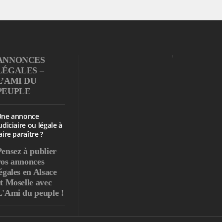
ANNONCES
LÉGALES –
L’AMI DU
PEUPLE
Une annonce
udiciaire ou légale à
aire paraître ?
Pensez à publier
vos annonces
égales en Alsace
et Moselle avec
L'Ami du peuple !