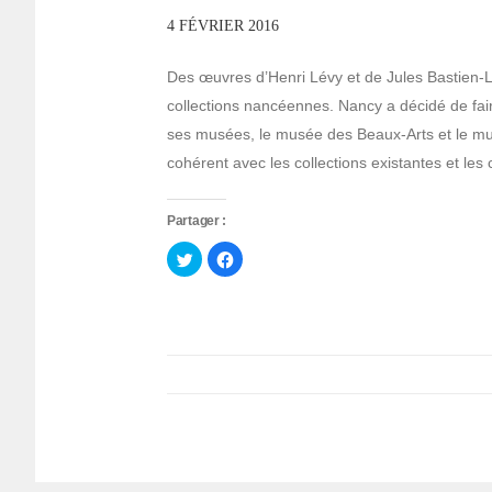
4 FÉVRIER 2016
Des œuvres d’Henri Lévy et de Jules Bastien
collections nancéennes. Nancy a décidé de faire
ses musées, le musée des Beaux-Arts et le mu
cohérent avec les collections existantes et l
Partager :
Cliquez
Cliquez
pour
pour
partager
partager
sur
sur
Twitter(ouvre
Facebook(ouvre
dans
dans
une
une
nouvelle
nouvelle
fenêtre)
fenêtre)