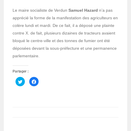
Le maire socialiste de Verdun
Samuel Hazard
n’a pas
apprécié la forme de la manifestation des agriculteurs en
colère lundi et mardi. De ce fait, il a déposé une plainte
contre X. de fait, plusieurs dizaines de tracteurs avaient
bloqué le centre-ville et des tonnes de fumier ont été
déposées devant la sous-préfecture et une permanence
parlementaire.
Partager :
Cliquez
Cliquez
pour
pour
partager
partager
sur
sur
Twitter(ouvre
Facebook(ouvre
dans
dans
une
une
nouvelle
nouvelle
fenêtre)
fenêtre)