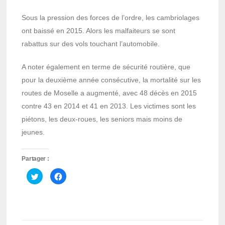
Sous la pression des forces de l’ordre, les cambriolages
ont baissé en 2015. Alors les malfaiteurs se sont
rabattus sur des vols touchant l’automobile.
A noter également en terme de sécurité routière, que
pour la deuxième année consécutive, la mortalité sur les
routes de Moselle a augmenté, avec 48 décès en 2015
contre 43 en 2014 et 41 en 2013. Les victimes sont les
piétons, les deux-roues, les seniors mais moins de
jeunes.
Partager :
Cliquez
Cliquez
pour
pour
partager
partager
sur
sur
Twitter(ouvre
Facebook(ouvre
dans
dans
une
une
nouvelle
nouvelle
fenêtre)
fenêtre)