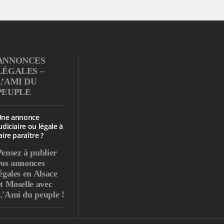
ANNONCES
LÉGALES –
L’AMI DU
PEUPLE
Une annonce
udiciaire ou légale à
aire paraître ?
Pensez à publier
vos annonces
égales en Alsace
et Moselle avec
L'Ami du peuple !