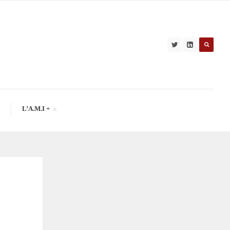
L’A.M.I +