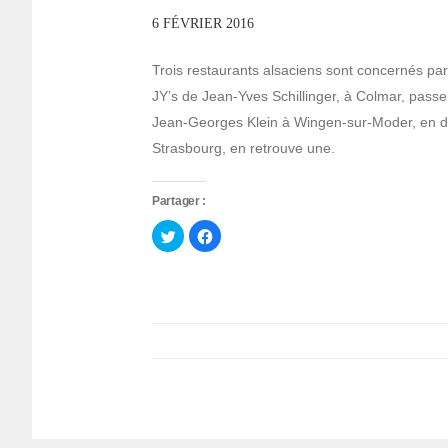
6 FÉVRIER 2016
Trois restaurants alsaciens sont concernés par 
JY’s de Jean-Yves Schillinger, à Colmar, passe 
Jean-Georges Klein à Wingen-sur-Moder, en dé
Strasbourg, en retrouve une.
Partager :
Cliquez
Cliquez
pour
pour
partager
partager
sur
sur
Twitter(ouvre
Facebook(ouvre
dans
dans
une
une
nouvelle
nouvelle
fenêtre)
fenêtre)