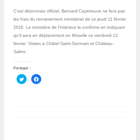
C’est désormais officiel, Bernard Cazeneuve ne fera pas
les frais du remaniement ministériel de ce jeudi 11 février
2016. Le ministère de l’Intérieur le confirme en indiquant
qu’il sera en déplacement en Moselle ce vendredi 12
février. Visites à Châtel-Saint-Germain et Château-
Salins.
Partager :
Cliquez
Cliquez
pour
pour
partager
partager
sur
sur
Twitter(ouvre
Facebook(ouvre
dans
dans
une
une
nouvelle
nouvelle
fenêtre)
fenêtre)