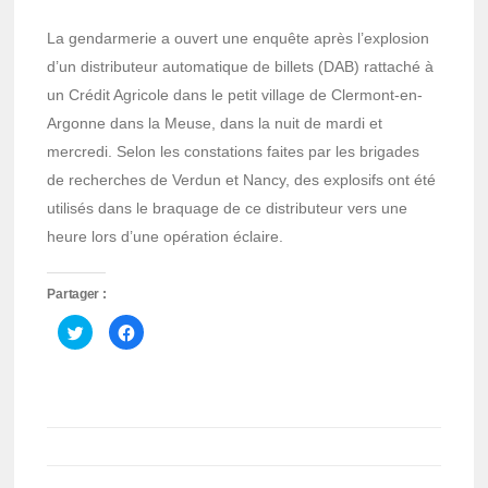
La gendarmerie a ouvert une enquête après l’explosion
d’un distributeur automatique de billets (DAB) rattaché à
un Crédit Agricole dans le petit village de Clermont­-en­-
Argonne dans la Meuse, dans la nuit de mardi et
mercredi. Selon les constations faites par les brigades
de recherches de Verdun et Nancy, des explosifs ont été
utilisés dans le braquage de ce distributeur vers une
heure lors d’une opération éclaire.
Partager :
Cliquez
Cliquez
pour
pour
partager
partager
sur
sur
Twitter(ouvre
Facebook(ouvre
dans
dans
une
une
nouvelle
nouvelle
fenêtre)
fenêtre)