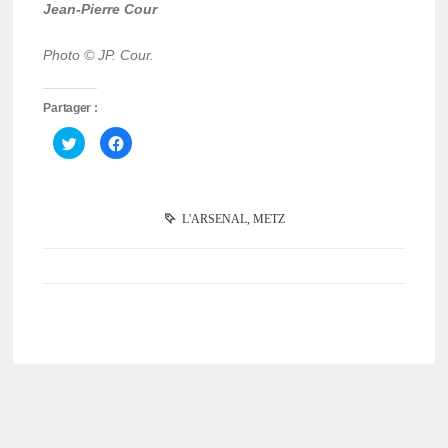
Jean-Pierre Cour
Photo © JP. Cour.
Partager :
Cliquez
Cliquez
pour
pour
partager
partager
sur
sur
Twitter(ouvre
Facebook(ouvre
dans
dans
une
une
L'ARSENAL
,
METZ
nouvelle
nouvelle
fenêtre)
fenêtre)