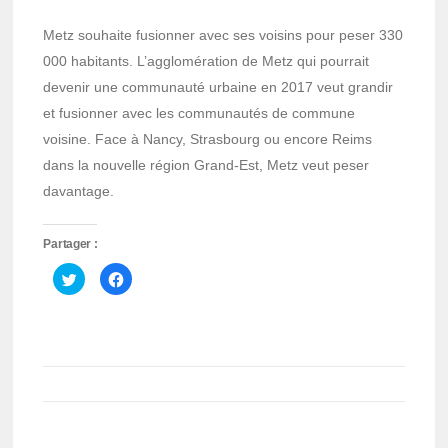
Metz souhaite fusionner avec ses voisins pour peser 330
000 habitants. L’agglomération de Metz qui pourrait
devenir une communauté urbaine en 2017 veut grandir
et fusionner avec les communautés de commune
voisine. Face à Nancy, Strasbourg ou encore Reims
dans la nouvelle région Grand-Est, Metz veut peser
davantage.
Partager :
Cliquez
Cliquez
pour
pour
partager
partager
sur
sur
Twitter(ouvre
Facebook(ouvre
dans
dans
une
une
nouvelle
nouvelle
fenêtre)
fenêtre)