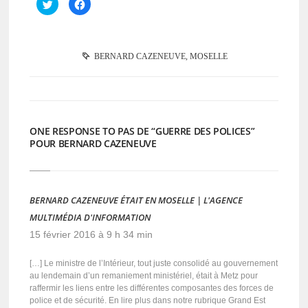
Cliquez
Cliquez
pour
pour
partager
partager
sur
sur
Twitter(ouvre
Facebook(ouvre
dans
dans
une
une
BERNARD CAZENEUVE
,
MOSELLE
nouvelle
nouvelle
fenêtre)
fenêtre)
ONE RESPONSE TO PAS DE “GUERRE DES POLICES”
POUR BERNARD CAZENEUVE
BERNARD CAZENEUVE ÉTAIT EN MOSELLE | L'AGENCE
MULTIMÉDIA D'INFORMATION
15 février 2016 à 9 h 34 min
[…] Le ministre de l’Intérieur, tout juste consolidé au gouvernement
au lendemain d’un remaniement ministériel, était à Metz pour
raffermir les liens entre les différentes composantes des forces de
police et de sécurité. En lire plus dans notre rubrique Grand Est