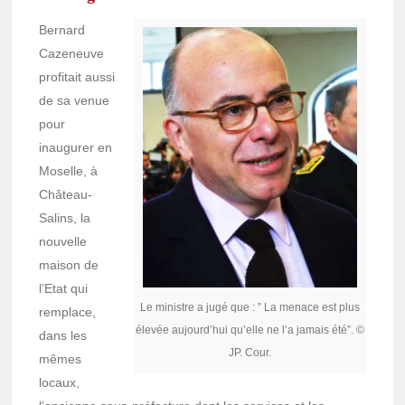
Bernard
Cazeneuve
profitait aussi
de sa venue
pour
inaugurer en
Moselle, à
Château-
Salins, la
nouvelle
maison de
l’Etat qui
Le ministre a jugé que : ” La menace est plus
remplace,
élevée aujourd’hui qu’elle ne l’a jamais été”. ©
dans les
JP. Cour.
mêmes
locaux,