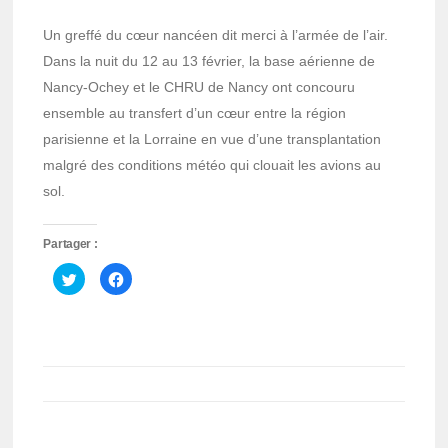
Un greffé du cœur nancéen dit merci à l’armée de l’air.
Dans la nuit du 12 au 13 février, la base aérienne de
Nancy-Ochey et le CHRU de Nancy ont concouru
ensemble au transfert d’un cœur entre la région
parisienne et la Lorraine en vue d’une transplantation
malgré des conditions météo qui clouait les avions au
sol.
Partager :
Cliquez
Cliquez
pour
pour
partager
partager
sur
sur
Twitter(ouvre
Facebook(ouvre
dans
dans
une
une
nouvelle
nouvelle
fenêtre)
fenêtre)