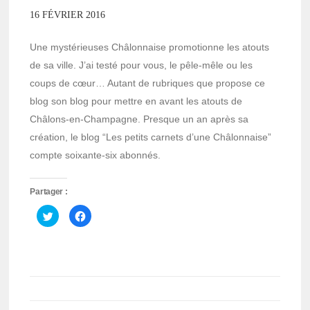
16 FÉVRIER 2016
Une mystérieuses Châlonnaise promotionne les atouts
de sa ville. J’ai testé pour vous, le pêle-mêle ou les
coups de cœur… Autant de rubriques que propose ce
blog son blog pour mettre en avant les atouts de
Châlons-en-Champagne. Presque un an après sa
création, le blog “Les petits carnets d’une Châlonnaise”
compte soixante-six abonnés.
Partager :
Cliquez
Cliquez
pour
pour
partager
partager
sur
sur
Twitter(ouvre
Facebook(ouvre
dans
dans
une
une
nouvelle
nouvelle
fenêtre)
fenêtre)