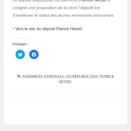
cosigné une proposition de loi dont l’objectif est
d’améliorer le statut des jeunes entreprises innovantes.
•
Vers le site du député Patrick Hetzel
Partager :
Cliquez
Cliquez
pour
pour
partager
partager
sur
sur
Twitter(ouvre
Facebook(ouvre
dans
dans
une
une
ASSEMBLÉE NATIONALE
,
LES RÉPUBLICAINS
,
PATRICK
nouvelle
nouvelle
fenêtre)
fenêtre)
HETZEL