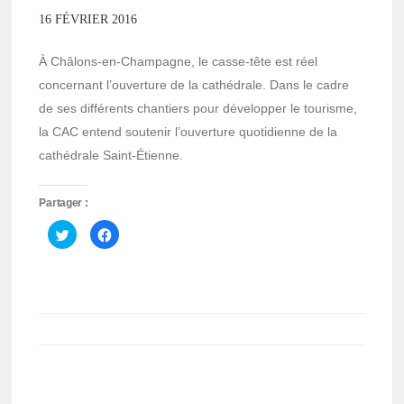
16 FÉVRIER 2016
À Châlons-en-Champagne, le casse-tête est réel
concernant l’ouverture de la cathédrale. Dans le cadre
de ses différents chantiers pour développer le tourisme,
la CAC entend soutenir l’ouverture quotidienne de la
cathédrale Saint-Étienne.
Partager :
Cliquez
Cliquez
pour
pour
partager
partager
sur
sur
Twitter(ouvre
Facebook(ouvre
dans
dans
une
une
nouvelle
nouvelle
fenêtre)
fenêtre)