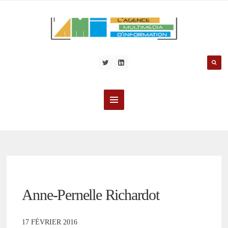
Anne-Pernelle Richardot
17 FÉVRIER 2016