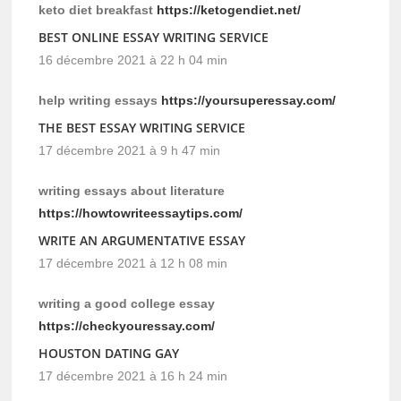
keto diet breakfast
https://ketogendiet.net/
BEST ONLINE ESSAY WRITING SERVICE
16 décembre 2021 à 22 h 04 min
help writing essays
https://yoursuperessay.com/
THE BEST ESSAY WRITING SERVICE
17 décembre 2021 à 9 h 47 min
writing essays about literature
https://howtowriteessaytips.com/
WRITE AN ARGUMENTATIVE ESSAY
17 décembre 2021 à 12 h 08 min
writing a good college essay
https://checkyouressay.com/
HOUSTON DATING GAY
17 décembre 2021 à 16 h 24 min