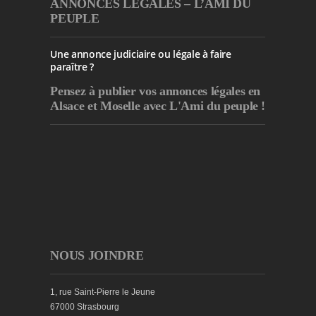
ANNONCES LÉGALES – L’AMI DU
PEUPLE
Une annonce judiciaire ou légale à faire
paraître ?
Pensez à publier
vos annonces légales en
Alsace et Moselle avec L'Ami du peuple !
NOUS JOINDRE
1, rue Saint-Pierre le Jeune
67000 Strasbourg