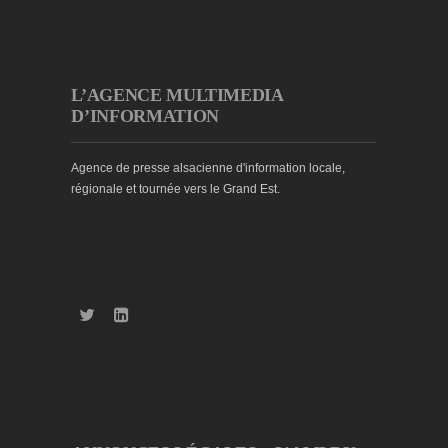
L’AGENCE MULTIMEDIA
D’INFORMATION
Agence de presse alsacienne d'information locale,
régionale et tournée vers le Grand Est.