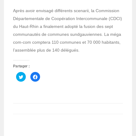
Après avoir envisagé différents scenarii, la Commission
Départementale de Coopération Intercommunale (CDCI)
du Haut-Rhin a finalement adopté la fusion des sept
communautés de communes sundgauviennes. La méga
com-com comptera 110 communes et 70 000 habitants,
l’assemblée plus de 140 délégués.
Partager :
Cliquez
Cliquez
pour
pour
partager
partager
sur
sur
Twitter(ouvre
Facebook(ouvre
dans
dans
une
une
nouvelle
nouvelle
fenêtre)
fenêtre)