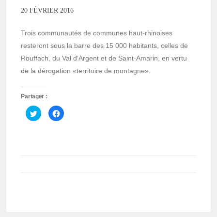
20 FÉVRIER 2016
Trois communautés de communes haut-rhinoises
resteront sous la barre des 15 000 habitants, celles de
Rouffach, du Val d’Argent et de Saint-Amarin, en vertu
de la dérogation «territoire de montagne».
Partager :
Cliquez
Cliquez
pour
pour
partager
partager
sur
sur
Twitter(ouvre
Facebook(ouvre
dans
dans
une
une
nouvelle
nouvelle
fenêtre)
fenêtre)