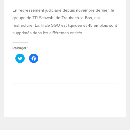
En redressement judiciaire depuis novembre dernier, le
groupe de TP Schwob, de Traubach-le-Bas, est
restructuré. La filiale SGO est liquidée et 45 emplois sont
supprimés dans les différentes entités.
Partager :
Cliquez
Cliquez
pour
pour
partager
partager
sur
sur
Twitter(ouvre
Facebook(ouvre
dans
dans
une
une
nouvelle
nouvelle
fenêtre)
fenêtre)