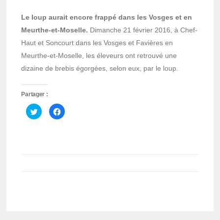
Le loup aurait encore frappé dans les Vosges et en
Meurthe-et-Moselle.
Dimanche 21 février 2016, à Chef-
Haut et Soncourt dans les Vosges et Favières en
Meurthe-et-Moselle, les éleveurs ont retrouvé une
dizaine de brebis égorgées, selon eux, par le loup.
Partager :
Cliquez
Cliquez
pour
pour
partager
partager
sur
sur
Twitter(ouvre
Facebook(ouvre
dans
dans
une
une
nouvelle
nouvelle
fenêtre)
fenêtre)