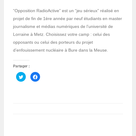
“Opposition RadioActive” est un “jeu sérieux” réalisé en
projet de fin de 1ère année par neuf étudiants en master
journalisme et médias numériques de l’université de
Lorraine à Metz. Choisissez votre camp : celui des
opposants ou celui des porteurs du projet
d’enfouissement nucléaire à Bure dans la Meuse.
Partager :
Cliquez
Cliquez
pour
pour
partager
partager
sur
sur
Twitter(ouvre
Facebook(ouvre
dans
dans
une
une
nouvelle
nouvelle
fenêtre)
fenêtre)