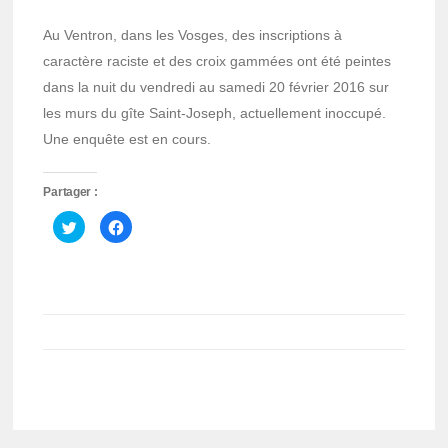
Au Ventron, dans les Vosges, des inscriptions à
caractère raciste et des croix gammées ont été peintes
dans la nuit du vendredi au samedi 20 février 2016 sur
les murs du gîte Saint-Joseph, actuellement inoccupé.
Une enquête est en cours.
Partager :
Cliquez
Cliquez
pour
pour
partager
partager
sur
sur
Twitter(ouvre
Facebook(ouvre
dans
dans
une
une
nouvelle
nouvelle
fenêtre)
fenêtre)