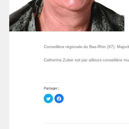
Conseillère régionale du Bas-Rhin (67). Majorit
Catherine Zuber est par ailleurs conseillère m
Partager :
Cliquez
Cliquez
pour
pour
partager
partager
sur
sur
Twitter(ouvre
Facebook(ouvre
dans
dans
une
une
nouvelle
nouvelle
fenêtre)
fenêtre)