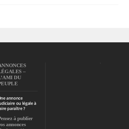
ANNONCES
LÉGALES –
L’AMI DU
PEUPLE
Une annonce
udiciaire ou légale à
aire paraître ?
Pensez à publier
vos annonces