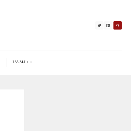
L’A.M.I +