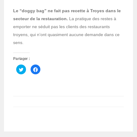
Le “doggy bag” ne fait pas recette à Troyes dans le
secteur de la restauration.
La pratique des restes à
emporter ne séduit pas les clients des restaurants
troyens, qui n’ont quasiment aucune demande dans ce
sens.
Partager :
Cliquez
Cliquez
pour
pour
partager
partager
sur
sur
Twitter(ouvre
Facebook(ouvre
dans
dans
une
une
nouvelle
nouvelle
fenêtre)
fenêtre)