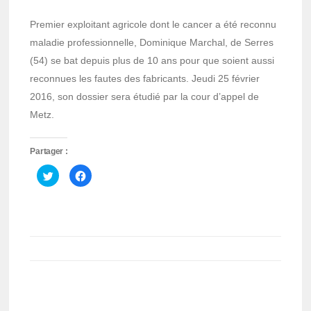
Premier exploitant agricole dont le cancer a été reconnu
maladie professionnelle, Dominique Marchal, de Serres
(54) se bat depuis plus de 10 ans pour que soient aussi
reconnues les fautes des fabricants. Jeudi 25 février
2016, son dossier sera étudié par la cour d’appel de
Metz.
Partager :
Cliquez
Cliquez
pour
pour
partager
partager
sur
sur
Twitter(ouvre
Facebook(ouvre
dans
dans
une
une
nouvelle
nouvelle
fenêtre)
fenêtre)