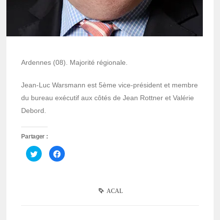
Ardennes (08). Majorité régionale.
Jean-Luc Warsmann est 5ème vice-président et membre
du bureau exécutif aux côtés de Jean Rottner et Valérie
Debord.
Partager :
Cliquez
Cliquez
pour
pour
partager
partager
sur
sur
Twitter(ouvre
Facebook(ouvre
dans
dans
une
une
ACAL
nouvelle
nouvelle
fenêtre)
fenêtre)