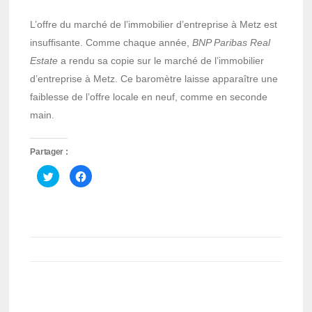
L’offre du marché de l’immobilier d’entreprise à Metz est
insuffisante. Comme chaque année,
BNP Paribas Real
Estate
a rendu sa copie sur le marché de l’immobilier
d’entreprise à Metz. Ce baromètre laisse apparaître une
faiblesse de l’offre locale en neuf, comme en seconde
main.
Partager :
Cliquez
Cliquez
pour
pour
partager
partager
sur
sur
Twitter(ouvre
Facebook(ouvre
dans
dans
une
une
nouvelle
nouvelle
fenêtre)
fenêtre)