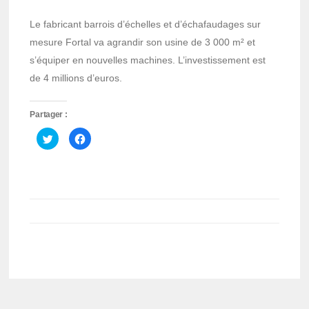
Le fabricant barrois d’échelles et d’échafaudages sur
mesure Fortal va agrandir son usine de 3 000 m² et
s’équiper en nouvelles machines. L’investissement est
de 4 millions d’euros.
Partager :
Cliquez
Cliquez
pour
pour
partager
partager
sur
sur
Twitter(ouvre
Facebook(ouvre
dans
dans
une
une
nouvelle
nouvelle
fenêtre)
fenêtre)