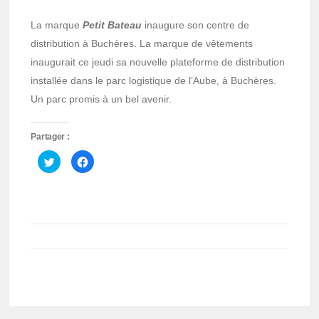
La marque
Petit Bateau
inaugure son centre de
distribution à Buchères. La marque de vêtements
inaugurait ce jeudi sa nouvelle plateforme de distribution
installée dans le parc logistique de l’Aube, à Buchères.
Un parc promis à un bel avenir.
Partager :
Cliquez
Cliquez
pour
pour
partager
partager
sur
sur
Twitter(ouvre
Facebook(ouvre
dans
dans
une
une
nouvelle
nouvelle
fenêtre)
fenêtre)