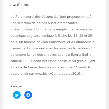
8 AOÛT 2018
Le Parc naturel des Vosges du Nord propose en août
une sélection de sorties aussi intéressantes
qu’instructives. Comme par exemple une découverte
botanique et gastronomique à Bitche les 15, 22 et 29
août, un marché paysan transfrontalier à Lambrecht le
dimanche 12, une nuit avec les insectes le vendredi 17
ou encore la nuit des chauves-souris à Baerenthal le
samedi 25. Le point fort étant le festival Au grès du jazz
à La Petite Pierre, tous les soirs jusqu’au 15 août. A
approfondir sur www.bit.ly/Carnetduparc2018 .
Partager :
Cliquez
Cliquez
pour
pour
partager
partager
sur
sur
Twitter(ouvre
Facebook(ouvre
dans
dans