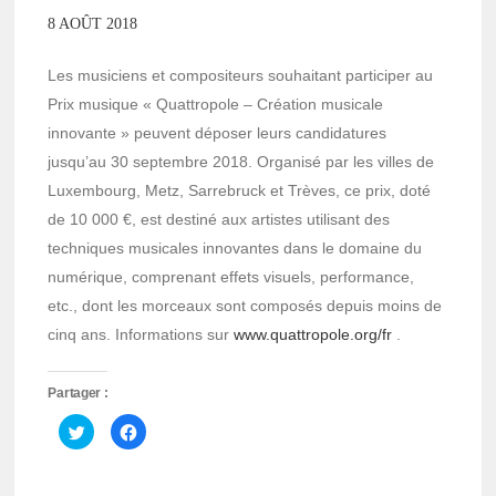
8 AOÛT 2018
Les musiciens et compositeurs souhaitant participer au
Prix musique « Quattropole – Création musicale
innovante » peuvent déposer leurs candidatures
jusqu’au 30 septembre 2018. Organisé par les villes de
Luxembourg, Metz, Sarrebruck et Trèves, ce prix, doté
de 10 000 €, est destiné aux artistes utilisant des
techniques musicales innovantes dans le domaine du
numérique, comprenant effets visuels, performance,
etc., dont les morceaux sont composés depuis moins de
cinq ans. Informations sur
www.quattropole.org/fr
.
Partager :
Cliquez
Cliquez
pour
pour
partager
partager
sur
sur
Twitter(ouvre
Facebook(ouvre
dans
dans