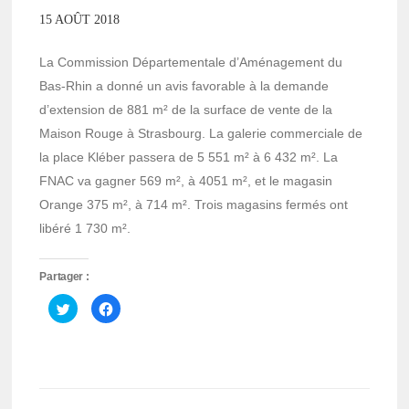
15 AOÛT 2018
La Commission Départementale d’Aménagement du
Bas-Rhin a donné un avis favorable à la demande
d’extension de 881 m² de la surface de vente de la
Maison Rouge à Strasbourg. La galerie commerciale de
la place Kléber passera de 5 551 m² à 6 432 m². La
FNAC va gagner 569 m², à 4051 m², et le magasin
Orange 375 m², à 714 m². Trois magasins fermés ont
libéré 1 730 m².
Partager :
Cliquez
Cliquez
pour
pour
partager
partager
sur
sur
Twitter(ouvre
Facebook(ouvre
dans
dans
une
une
nouvelle
nouvelle
fenêtre)
fenêtre)