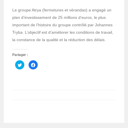
Le groupe Atrya (fermetures et vérandas) a engagé un
plan d’investissement de 25 millions d’euros, le plus
important de l’histoire du groupe contrôlé par Johannes
Tryba. L’objectif est d’améliorer les conditions de travail,
la constance de la qualité et la réduction des délais.
Partager :
Cliquez
Cliquez
pour
pour
partager
partager
sur
sur
Twitter(ouvre
Facebook(ouvre
dans
dans
une
une
nouvelle
nouvelle
fenêtre)
fenêtre)