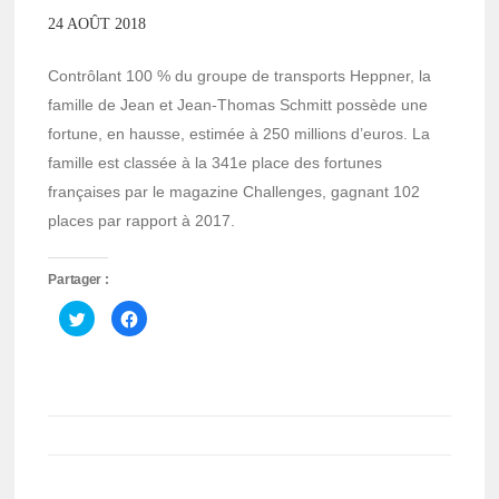
24 AOÛT 2018
Contrôlant 100 % du groupe de transports Heppner, la
famille de Jean et Jean-Thomas Schmitt possède une
fortune, en hausse, estimée à 250 millions d’euros. La
famille est classée à la 341e place des fortunes
françaises par le magazine Challenges, gagnant 102
places par rapport à 2017.
Partager :
Cliquez
Cliquez
pour
pour
partager
partager
sur
sur
Twitter(ouvre
Facebook(ouvre
dans
dans
une
une
nouvelle
nouvelle
fenêtre)
fenêtre)