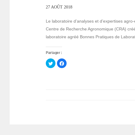
27 AOÛT 2018
Le laboratoire d’analyses et d’expertises ag
Centre de Recherche Agronomique (CRA) créée
laboratoire agréé Bonnes Pratiques de Laborat
Partager :
Cliquez
Cliquez
pour
pour
partager
partager
sur
sur
Twitter(ouvre
Facebook(ouvre
dans
dans
une
une
nouvelle
nouvelle
fenêtre)
fenêtre)