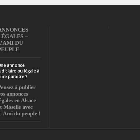
ANNONCES
LÉGALES –
L’AMI DU
PEUPLE
Une annonce
udiciaire ou légale à
aire paraître ?
Pensez à publier
vos annonces
égales en Alsace
et Moselle avec
L'Ami du peuple !