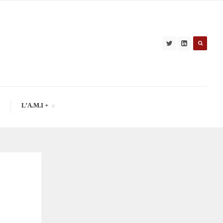
L’A.M.I +