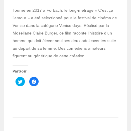
Tourné en 2017 à Forbach, le long-métrage « C’est ça
l’amour
»
a été sélectionné pour le festival de cinéma de
Venise dans la catégorie Venice days. Réalisé par la
Mosellane Claire Burger, ce film raconte l’histoire d’un
homme qui doit élever seul ses deux adolescentes suite
au départ de sa femme. Des comédiens amateurs
figurent au générique de cette création.
Partager :
Cliquez
Cliquez
pour
pour
partager
partager
sur
sur
Twitter(ouvre
Facebook(ouvre
dans
dans
une
une
nouvelle
nouvelle
fenêtre)
fenêtre)