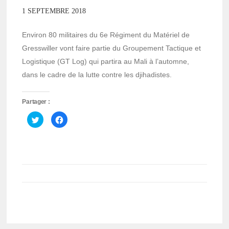
1 SEPTEMBRE 2018
Environ 80 militaires du 6e Régiment du Matériel de
Gresswiller vont faire partie du Groupement Tactique et
Logistique (GT Log) qui partira au Mali à l’automne,
dans le cadre de la lutte contre les djihadistes.
Partager :
Cliquez
Cliquez
pour
pour
partager
partager
sur
sur
Twitter(ouvre
Facebook(ouvre
dans
dans
une
une
nouvelle
nouvelle
fenêtre)
fenêtre)