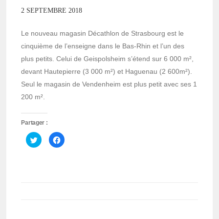
2 SEPTEMBRE 2018
Le nouveau magasin Décathlon de Strasbourg est le
cinquième de l’enseigne dans le Bas-Rhin et l’un des
plus petits. Celui de Geispolsheim s’étend sur 6 000 m²,
devant Hautepierre (3 000 m²) et Haguenau (2 600m²).
Seul le magasin de Vendenheim est plus petit avec ses 1
200 m².
Partager :
Cliquez
Cliquez
pour
pour
partager
partager
sur
sur
Twitter(ouvre
Facebook(ouvre
dans
dans
une
une
nouvelle
nouvelle
fenêtre)
fenêtre)