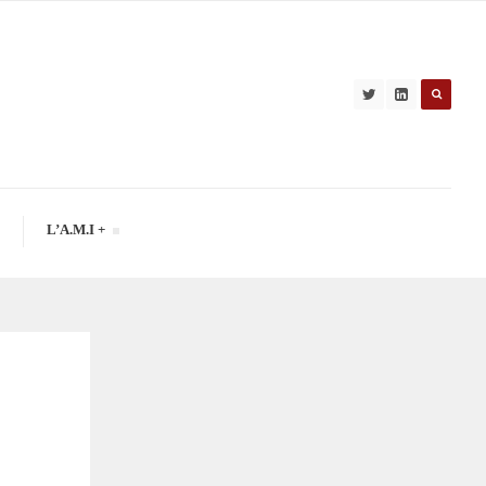
L’A.M.I +