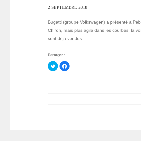
2 SEPTEMBRE 2018
Bugatti (groupe Volkswagen) a présenté à Peb
Chiron, mais plus agile dans les courbes, la vo
sont déjà vendus.
Partager :
Cliquez
Cliquez
pour
pour
partager
partager
sur
sur
Twitter(ouvre
Facebook(ouvre
dans
dans
une
une
nouvelle
nouvelle
fenêtre)
fenêtre)