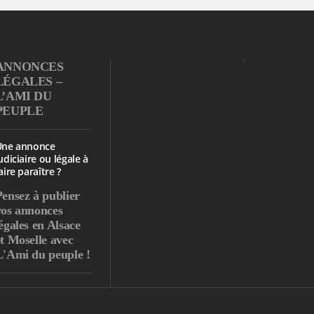
ANNONCES
LÉGALES –
L’AMI DU
PEUPLE
Une annonce
udiciaire ou légale à
aire paraître ?
Pensez à publier
vos annonces
égales en Alsace
et Moselle avec
L'Ami du peuple !