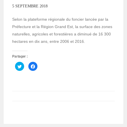
5 SEPTEMBRE 2018
Selon la plateforme régionale du foncier lancée par la
Préfecture et la Région Grand Est, la surface des zones
naturelles, agricoles et forestières a diminué de 16 300
hectares en dix ans, entre 2006 et 2016.
Partager :
Cliquez
Cliquez
pour
pour
partager
partager
sur
sur
Twitter(ouvre
Facebook(ouvre
dans
dans
une
une
nouvelle
nouvelle
fenêtre)
fenêtre)