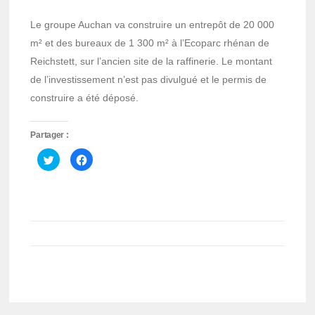
Le groupe Auchan va construire un entrepôt de 20 000
m² et des bureaux de 1 300 m² à l’Ecoparc rhénan de
Reichstett, sur l’ancien site de la raffinerie. Le montant
de l’investissement n’est pas divulgué et le permis de
construire a été déposé.
Partager :
Cliquez
Cliquez
pour
pour
partager
partager
sur
sur
Twitter(ouvre
Facebook(ouvre
dans
dans
une
une
nouvelle
nouvelle
fenêtre)
fenêtre)