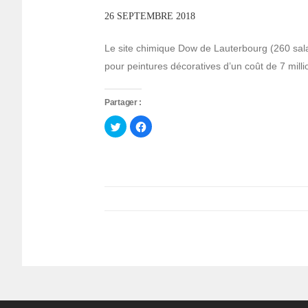
26 SEPTEMBRE 2018
Le site chimique Dow de Lauterbourg (260 salari
pour peintures décoratives d’un coût de 7 milli
Partager :
Cliquez
Cliquez
pour
pour
partager
partager
sur
sur
Twitter(ouvre
Facebook(ouvre
dans
dans
une
une
nouvelle
nouvelle
fenêtre)
fenêtre)