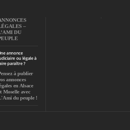
ANNONCES
LÉGALES –
L’AMI DU
PEUPLE
Une annonce
udiciaire ou légale à
aire paraître ?
Pensez à publier
vos annonces
égales en Alsace
et Moselle avec
L'Ami du peuple !