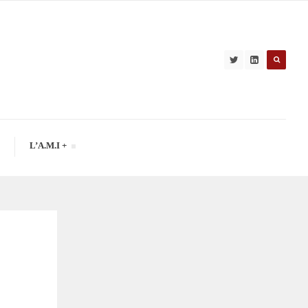
L’A.M.I +