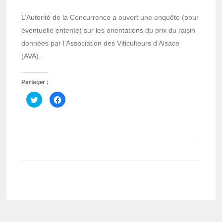
L’Autorité de la Concurrence a ouvert une enquête (pour
éventuelle entente) sur les orientations du prix du raisin
données par l’Association des Viticulteurs d’Alsace
(AVA).
Partager :
Cliquez
Cliquez
pour
pour
partager
partager
sur
sur
Twitter(ouvre
Facebook(ouvre
dans
dans
une
une
nouvelle
nouvelle
fenêtre)
fenêtre)