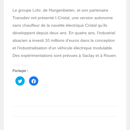
Le groupe Lohr, de Hangenbieten, et son partenaire
Transdev ont présenté I-Cristal, une version autonome
sans chauffeur de la navette électrique Cristal qu’ils
développent depuis deux ans. En quatre ans, l’industriel
alsacien a investi 10 millions d’euros dans la conception
et l’industrialisation d’un véhicule électrique modulable.
Des expérimentations sont prévues à Saclay et à Rouen.
Partager :
Cliquez
Cliquez
pour
pour
partager
partager
sur
sur
Twitter(ouvre
Facebook(ouvre
dans
dans
une
une
nouvelle
nouvelle
fenêtre)
fenêtre)