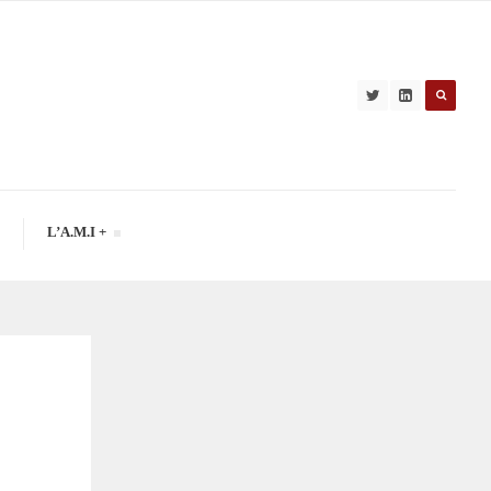
L’A.M.I +