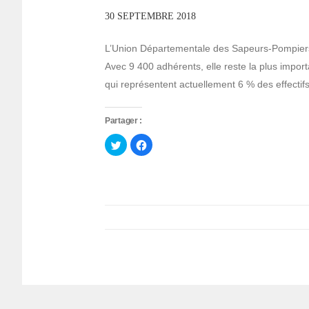
30 SEPTEMBRE 2018
L’Union Départementale des Sapeurs-Pompiers
Avec 9 400 adhérents, elle reste la plus impo
qui représentent actuellement 6 % des effectifs
Partager :
Cliquez
Cliquez
pour
pour
partager
partager
sur
sur
Twitter(ouvre
Facebook(ouvre
dans
dans
une
une
nouvelle
nouvelle
fenêtre)
fenêtre)