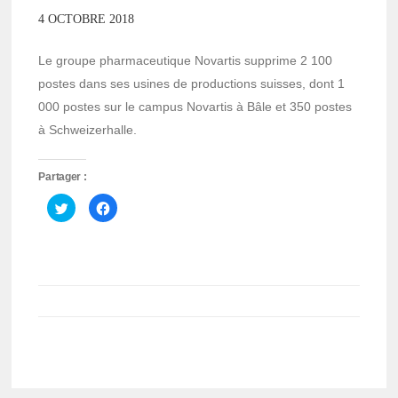
4 OCTOBRE 2018
Le groupe pharmaceutique Novartis supprime 2 100
postes dans ses usines de productions suisses, dont 1
000 postes sur le campus Novartis à Bâle et 350 postes
à Schweizerhalle.
Partager :
Cliquez
Cliquez
pour
pour
partager
partager
sur
sur
Twitter(ouvre
Facebook(ouvre
dans
dans
une
une
nouvelle
nouvelle
fenêtre)
fenêtre)