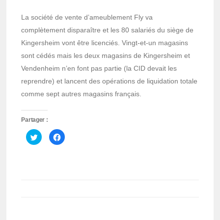
La société de vente d’ameublement Fly va
complètement disparaître et les 80 salariés du siège de
Kingersheim vont être licenciés. Vingt-et-un magasins
sont cédés mais les deux magasins de Kingersheim et
Vendenheim n’en font pas partie (la CID devait les
reprendre) et lancent des opérations de liquidation totale
comme sept autres magasins français.
Partager :
Cliquez
Cliquez
pour
pour
partager
partager
sur
sur
Twitter(ouvre
Facebook(ouvre
dans
dans
une
une
nouvelle
nouvelle
fenêtre)
fenêtre)