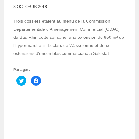
8 OCTOBRE 2018
Trois dossiers étaient au menu de la Commission
Départementale d’Aménagement Commercial (CDAC)
du Bas-Rhin cette semaine, une extension de 850 m² de
l’hypermarché E. Leclerc de Wasselonne et deux
extensions d’ensembles commerciaux à Sélestat.
Partager :
Cliquez
Cliquez
pour
pour
partager
partager
sur
sur
Twitter(ouvre
Facebook(ouvre
dans
dans
une
une
nouvelle
nouvelle
fenêtre)
fenêtre)