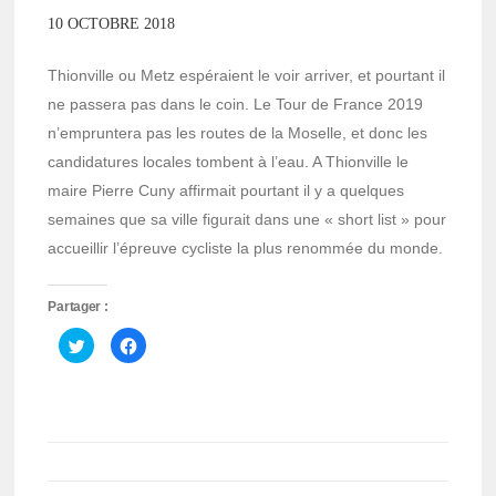
10 OCTOBRE 2018
Thionville ou Metz espéraient le voir arriver, et pourtant il
ne passera pas dans le coin. Le Tour de France 2019
n’empruntera pas les routes de la Moselle, et donc les
candidatures locales tombent à l’eau. A Thionville le
maire Pierre Cuny affirmait pourtant il y a quelques
semaines que sa ville figurait dans une « short list » pour
accueillir l’épreuve cycliste la plus renommée du monde.
Partager :
Cliquez
Cliquez
pour
pour
partager
partager
sur
sur
Twitter(ouvre
Facebook(ouvre
dans
dans
une
une
nouvelle
nouvelle
fenêtre)
fenêtre)